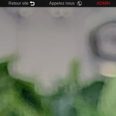
Retour site
Appelez nous
ADMIN