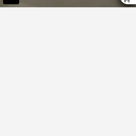
Afficher la pagination
Afficher infos article
Les minéraux sont bien plus qu’un produit, c’est une
véritable passion.
Chaque jour, de nouvelles merveilles uniques arrivent
entre nos mains.