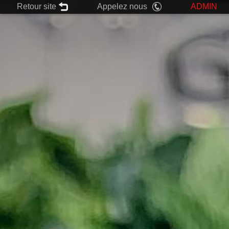
Retour site
Appelez nous
ADMIN